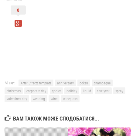
0
Мітки:
After Effects template
anniversary
bokeh
champagne
christmas
corporate day
goblet
holiday
liquid
new year
spray
valentines day
wedding
wine
wineglass
ВАМ ТАКОЖ МОЖЕ СПОДОБАТИСЯ...