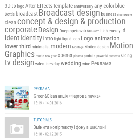
3D
After Effects template
any color
blue
3D logo
anniversary
Broadcast design
broadcast
Bottle
business
champagne
concept & design & production
clean
corporate
Design
id
Dnepropetrovsk
high energy
film intro
Ident
Identity
Logo animation
intro
light
liquid
logo
Motion
modern
lower third
minimalist
Motion design
Montage
Graphics
opener
sliding
movie
new year
plasma
portfolio
powerful
presents
tv design
wedding
Реклама
valentines day
wine
РЕКЛАМА
Green&Clean акція «Фартова пачка»
13:19 • 14.01.2016
TUTORIALS
Змінити колір тексту і фону в шаблоні
16:18 • 02.12.2015