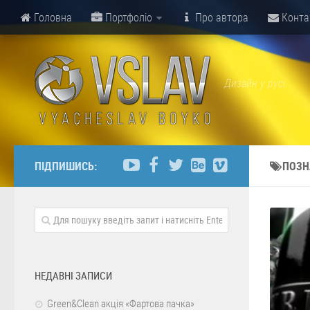
Головна
Портфоліо
Про автора
Конта
Дизайн у русі
ПІДПИШИСЬ:
ПОЗН
НЕДАВНІ ЗАПИСИ
Green&Clean акція «Фартова пачка»