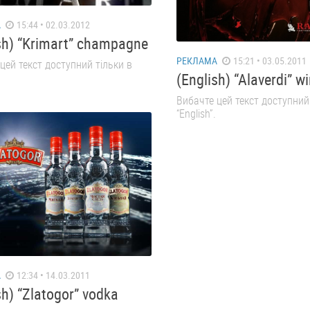
А
15:44 • 02.03.2012
sh) “Krimart” champagne
РЕКЛАМА
15:21 • 03.05.2011
цей текст доступний тільки в
(English) “Alaverdi” w
Вибачте цей текст доступний
“English”.
А
12:34 • 14.03.2011
sh) “Zlatogor” vodka