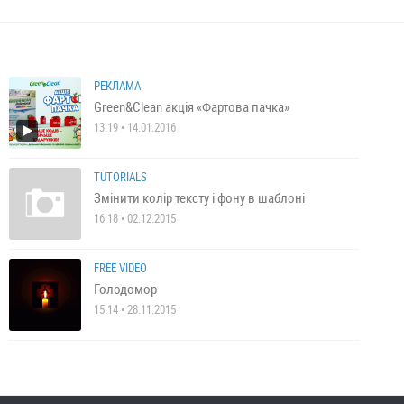
РЕКЛАМА
Green&Clean акція «Фартова пачка»
13:19 • 14.01.2016
TUTORIALS
Змінити колір тексту і фону в шаблоні
16:18 • 02.12.2015
FREE VIDEO
Голодомор
15:14 • 28.11.2015