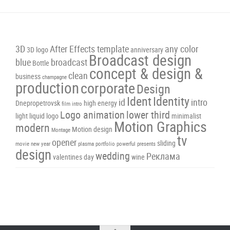
3D
After Effects template
any color
3D logo
anniversary
Broadcast design
blue
broadcast
Bottle
concept & design &
clean
business
champagne
production
corporate
Design
Ident
Identity
id
intro
Dnepropetrovsk
high energy
film intro
Logo animation
lower third
light
liquid
logo
minimalist
Motion Graphics
modern
Motion design
Montage
tv
opener
sliding
movie
new year
plasma
portfolio
powerful
presents
design
wedding
Реклама
valentines day
wine