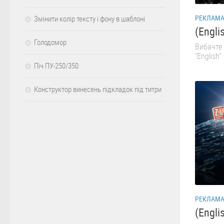
РЕКЛАМ
Змінити колір тексту і фону в шаблоні
(Engli
Голодомор
Вибачте 
“English”.
Піч ПУ-250/350
Конструктор винесень підкладок під титри
РЕКЛАМ
(Engli