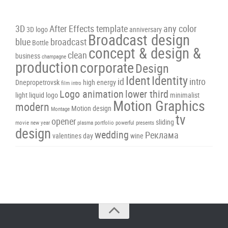
3D
After Effects template
any color
3D logo
anniversary
Broadcast design
blue
broadcast
Bottle
concept & design &
clean
business
champagne
production
corporate
Design
Ident
Identity
id
intro
Dnepropetrovsk
high energy
film intro
Logo animation
lower third
light
liquid
logo
minimalist
Motion Graphics
modern
Motion design
Montage
tv
opener
sliding
movie
new year
plasma
portfolio
powerful
presents
design
wedding
Реклама
valentines day
wine