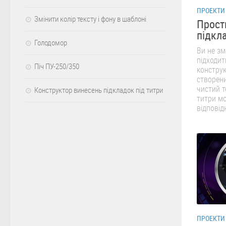
ПРОЕКТИ 
Змінити колір тексту і фону в шаблоні
Прост
підкл
Голодомор
Ви не зм
підходит
Піч ПУ-250/350
конструк
створени
чистий т
Конструктор винесень підкладок під титри
титри м
відповідн
ПРОЕКТИ 