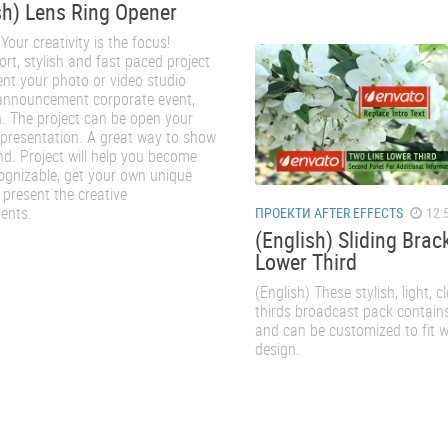
sh) Lens Ring Opener
 Your creativity is the focus!
ort, stylish and fast paced project
nt your photo or video studio
, announcement corporate event,
n. The project can be open your
 presentation. A great way to show
d. Project will help you become
ognizable, get your own unique
 present the creative
ents.
ПРОЕКТИ AFTER EFFECTS
12:5
(English) Sliding Brac
Lower Third
(English) These stylish, light, 
thirds broadcast pack contain
and can be customized to fit w
design.