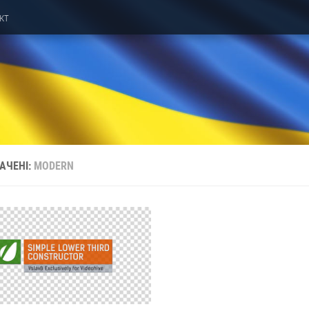
кт
АЧЕНІ:
MODERN