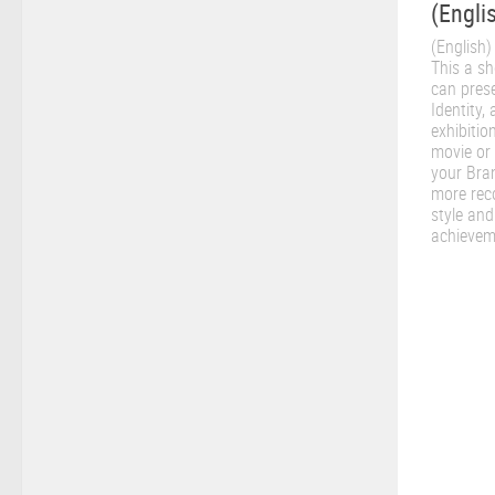
(Engli
(English)
This a sh
can prese
Identity
exhibitio
movie or
your Bran
more rec
style and
achievem