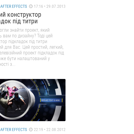
AFTER EFFECTS
17:16 • 29.07.2013
ий конструктор
адок під титри
огли знайти проект, який
ь вам по дизайну? Тоді цей
тор підкладок під титри
й для Вас. Цей простий, легкий,
елевізійний проект підкладок під
оже бути налаштований у
ості з...
AFTER EFFECTS
22:19 • 22.08.2012