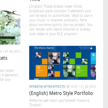
(English) These broken lower thirds
broadcast pack contains 3 elements and
can be easy to customized. Ideal to use in
your music tv channel, podcasts, films
about extreme sports, blu-ray project. You
can render with alpha channel to overlay
over video in your NLE program.
5 • 01.06.2012
kets
clean lower
s 9 elements
ith any
ПРОЕКТИ AFTER EFFECTS
16:51 • 21.02.2012
(English) Metro Style Portfolio
Вибачте цей текст доступний тільки в
“English”.