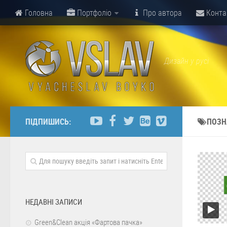
Головна
Портфоліо
Про автора
Конта
Дизайн у русі
ПІДПИШИСЬ:
ПОЗН
НЕДАВНІ ЗАПИСИ
Green&Clean акція «Фартова пачка»