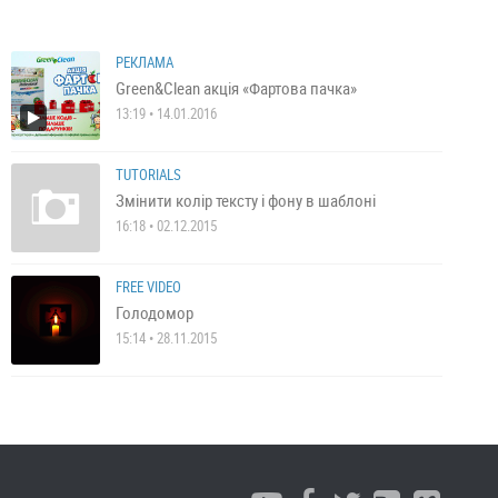
РЕКЛАМА
Green&Clean акція «Фартова пачка»
13:19 • 14.01.2016
TUTORIALS
Змінити колір тексту і фону в шаблоні
16:18 • 02.12.2015
FREE VIDEO
Голодомор
15:14 • 28.11.2015