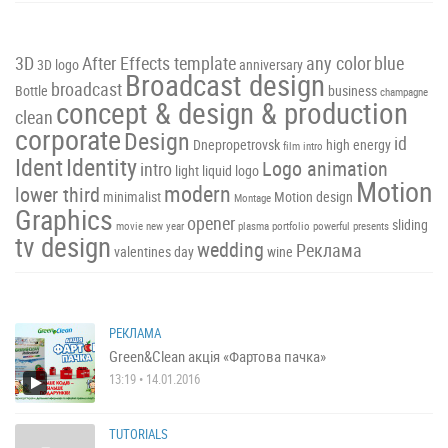
3D
After Effects template
any color
blue
3D logo
anniversary
Broadcast design
broadcast
Bottle
business
champagne
concept & design & production
clean
corporate
Design
id
Dnepropetrovsk
high energy
film intro
Ident
Identity
Logo animation
intro
light
liquid
logo
Motion
modern
lower third
minimalist
Motion design
Montage
Graphics
opener
sliding
movie
new year
plasma
portfolio
powerful
presents
tv design
wedding
Реклама
valentines day
wine
РЕКЛАМА
Green&Clean акція «Фартова пачка»
13:19 • 14.01.2016
TUTORIALS