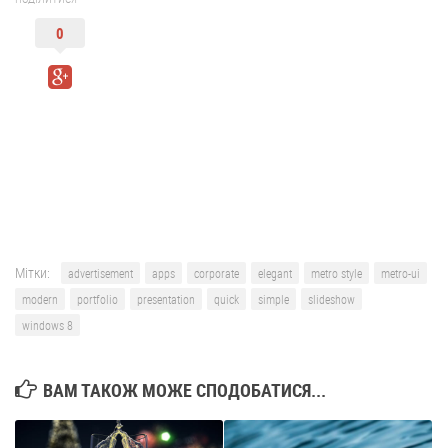
0
Мітки:
advertisement
apps
corporate
elegant
metro style
metro-ui
modern
portfolio
presentation
quick
simple
slideshow
windows 8
ВАМ ТАКОЖ МОЖЕ СПОДОБАТИСЯ...