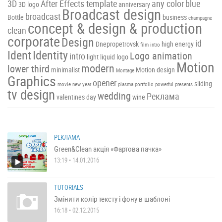
3D
After Effects template
any color
blue
3D logo
anniversary
Broadcast design
broadcast
Bottle
business
champagne
concept & design & production
clean
corporate
Design
id
Dnepropetrovsk
high energy
film intro
Ident
Identity
Logo animation
intro
light
liquid
logo
Motion
modern
lower third
minimalist
Motion design
Montage
Graphics
opener
sliding
movie
new year
plasma
portfolio
powerful
presents
tv design
wedding
Реклама
valentines day
wine
РЕКЛАМА
Green&Clean акція «Фартова пачка»
13:19 • 14.01.2016
TUTORIALS
Змінити колір тексту і фону в шаблоні
16:18 • 02.12.2015