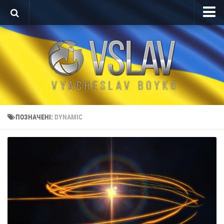
Головна
Портфоліо
Проекти After Effects
Реклама
Теледизайн
ПОЗНАЧЕНІ:
DYNAMIC
Редагування відео
Про автора
Контакт
Мова
English