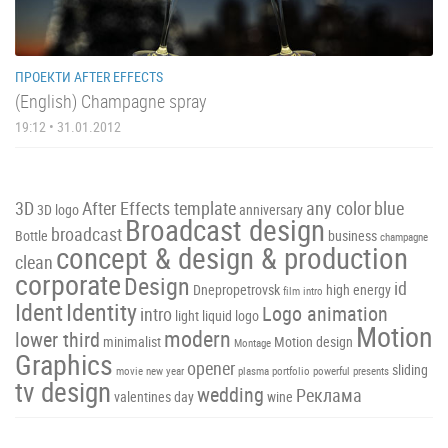
ПРОЕКТИ AFTER EFFECTS
(English) Champagne spray
19:12 • 31.01.2012
3D
After Effects template
any color
blue
3D logo
anniversary
Broadcast design
broadcast
Bottle
business
champagne
concept & design & production
clean
corporate
Design
id
Dnepropetrovsk
high energy
film intro
Ident
Identity
Logo animation
intro
light
liquid
logo
Motion
modern
lower third
minimalist
Motion design
Montage
Graphics
opener
sliding
movie
new year
plasma
portfolio
powerful
presents
tv design
wedding
Реклама
valentines day
wine