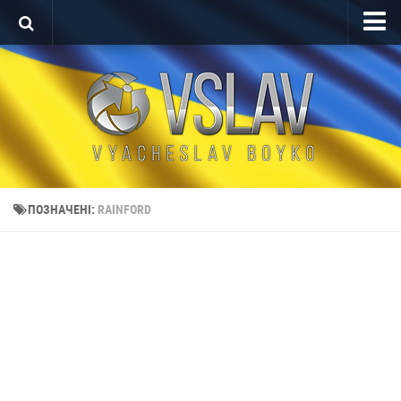
Головна
Портфоліо
Проекти After Effects
Реклама
Теледизайн
ПОЗНАЧЕНІ:
RAINFORD
Редагування відео
Про автора
Контакт
Мова
English