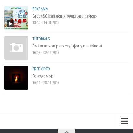
РЕКЛАМА
Green&Clean акція «Фартова пачка»
13:19 • 14.01.2016
TUTORIALS
Змінити колір тексту і фону в шаблоні
16:18 • 02.12.2015
FREE VIDEO
Голодомор
15:14 • 28.11.2015