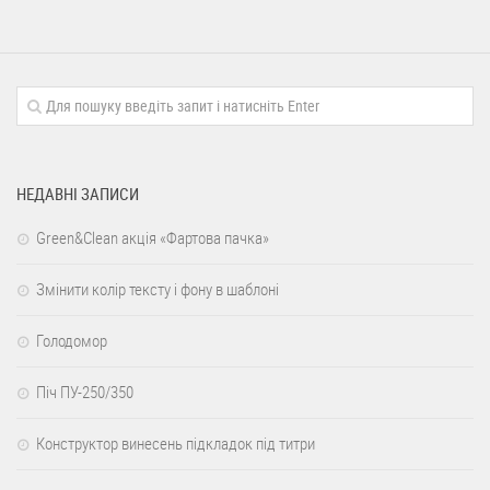
НЕДАВНІ ЗАПИСИ
Green&Clean акція «Фартова пачка»
Змінити колір тексту і фону в шаблоні
Голодомор
Піч ПУ-250/350
Конструктор винесень підкладок під титри