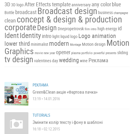
3D
After Effects template
any color
blue
3D logo
anniversary
Broadcast design
broadcast
Bottle
business
champagne
concept & design & production
clean
corporate
Design
id
Dnepropetrovsk
high energy
film intro
Ident
Identity
Logo animation
intro
light
liquid
logo
Motion
modern
lower third
minimalist
Motion design
Montage
Graphics
opener
sliding
movie
new year
plasma
portfolio
powerful
presents
tv design
wedding
Реклама
valentines day
wine
РЕКЛАМА
Green&Clean акція «Фартова пачка»
13:19 • 14.01.2016
TUTORIALS
Змінити колір тексту і фону в шаблоні
16:18 • 02.12.2015