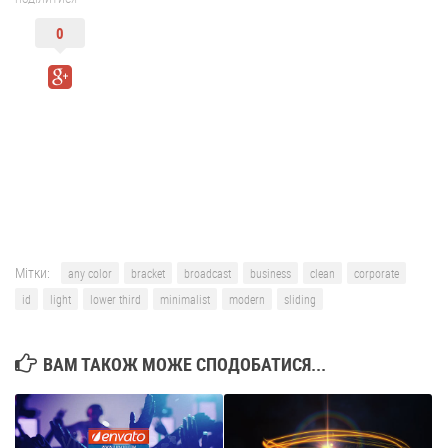
0
Мітки:
any color
bracket
broadcast
business
clean
corporate
id
light
lower third
minimalist
modern
sliding
ВАМ ТАКОЖ МОЖЕ СПОДОБАТИСЯ...