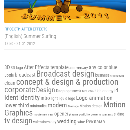
ПРОЕКТИ AFTER EFFECTS
(English) Summer Surfing
18:50 • 31.01.2012
3D
After Effects template
any color
blue
3D logo
anniversary
Broadcast design
broadcast
Bottle
business
champagne
concept & design & production
clean
corporate
Design
id
Dnepropetrovsk
high energy
film intro
Ident
Identity
Logo animation
intro
light
liquid
logo
Motion
modern
lower third
minimalist
Motion design
Montage
Graphics
opener
sliding
movie
new year
plasma
portfolio
powerful
presents
tv design
wedding
Реклама
valentines day
wine