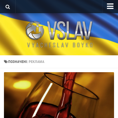
Головна
Портфоліо
Проекти After Effects
Реклама
Теледизайн
ПОЗНАЧЕНІ:
РЕКЛАМА
Редагування відео
Про автора
Контакт
Мова
English