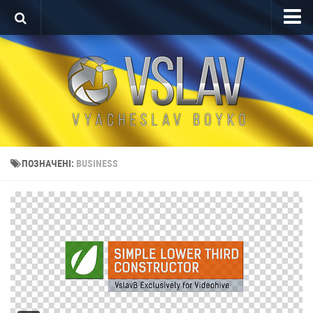
Головна
Портфоліо
Проекти After Effects
Реклама
Теледизайн
ПОЗНАЧЕНІ:
BUSINESS
Редагування відео
Про автора
Контакт
Мова
English