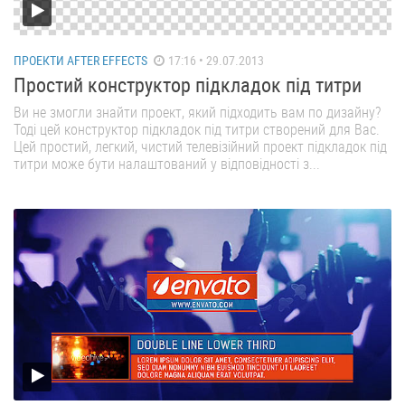
ПРОЕКТИ AFTER EFFECTS
17:16 • 29.07.2013
Простий конструктор підкладок під титри
Ви не змогли знайти проект, який підходить вам по дизайну?
Тоді цей конструктор підкладок під титри створений для Вас.
Цей простий, легкий, чистий телевізійний проект підкладок під
титри може бути налаштований у відповідності з...