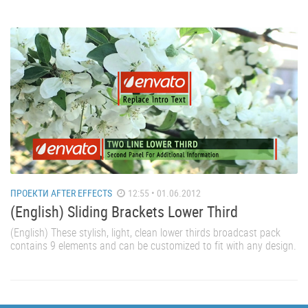
ПРОЕКТИ AFTER EFFECTS
12:55 • 01.06.2012
(English) Sliding Brackets Lower Third
(English) These stylish, light, clean lower thirds broadcast pack
contains 9 elements and can be customized to fit with any design.