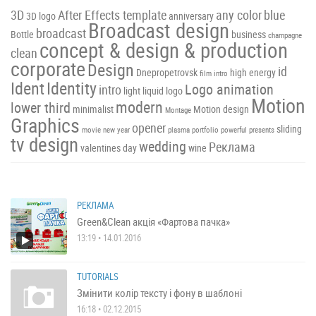
3D
After Effects template
any color
blue
3D logo
anniversary
Broadcast design
broadcast
Bottle
business
champagne
concept & design & production
clean
corporate
Design
id
Dnepropetrovsk
high energy
film intro
Ident
Identity
Logo animation
intro
light
liquid
logo
Motion
modern
lower third
minimalist
Motion design
Montage
Graphics
opener
sliding
movie
new year
plasma
portfolio
powerful
presents
tv design
wedding
Реклама
valentines day
wine
РЕКЛАМА
Green&Clean акція «Фартова пачка»
13:19 • 14.01.2016
TUTORIALS
Змінити колір тексту і фону в шаблоні
16:18 • 02.12.2015