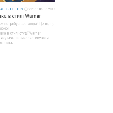
AFTER EFFECTS
21:06 • 06.06.2013
ка в стилі Warner
м потребує заставцю? Це те, що
ібно!
вка в стилі студії Warner
, яку можна використовувати
их фільмів.