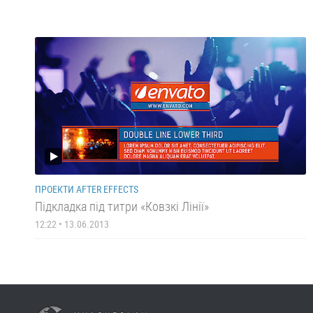
ПРОЕКТИ AFTER EFFECTS
Підкладка під титри «Ковзкі Лінії»
12:22 • 13.06.2013