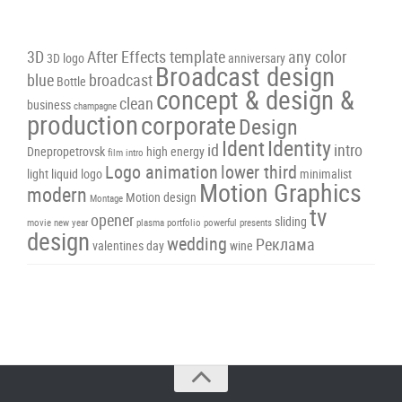
3D
After Effects template
any color
3D logo
anniversary
Broadcast design
blue
broadcast
Bottle
concept & design &
clean
business
champagne
production
corporate
Design
Ident
Identity
id
intro
Dnepropetrovsk
high energy
film intro
Logo animation
lower third
light
liquid
logo
minimalist
Motion Graphics
modern
Motion design
Montage
tv
opener
sliding
movie
new year
plasma
portfolio
powerful
presents
design
wedding
Реклама
valentines day
wine