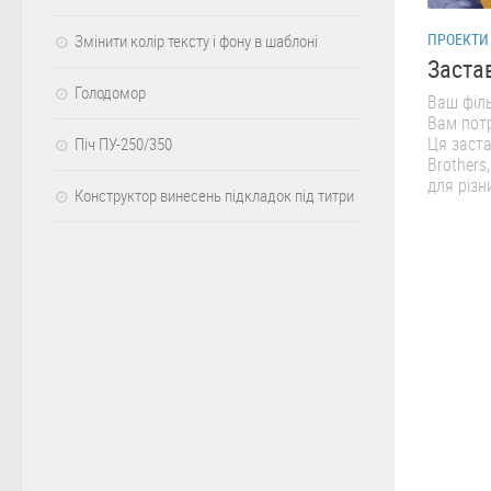
ПРОЕКТИ 
Змінити колір тексту і фону в шаблоні
Застав
Голодомор
Ваш філь
Вам потр
Ця заста
Піч ПУ-250/350
Brothers
для різн
Конструктор винесень підкладок під титри