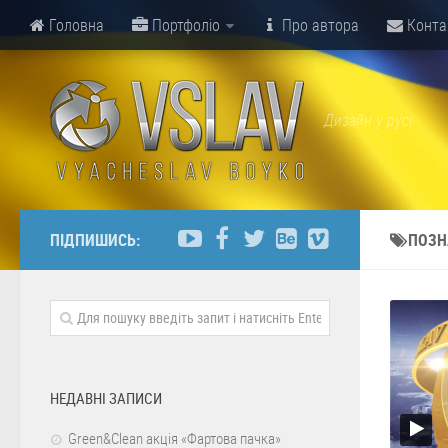
Головна
Портфоліо
Про автора
Конта
Дизайн у русі
ПІДПИШИСЬ:
ПОЗН
НЕДАВНІ ЗАПИСИ
Green&Clean акція «Фартова пачка»