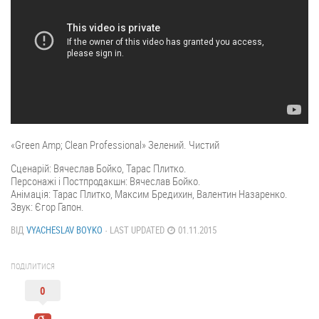
«Green Amp; Clean Professional» Зелений. Чистий
Сценарій: Вячеслав Бойко, Тарас Плитко.
Персонажі і Постпродакшн: Вячеслав Бойко.
Анімація: Тарас Плитко, Максим Бредихин, Валентин Назаренко.
Звук: Єгор Гапон.
ВІД
VYACHESLAV BOYKO
· LAST UPDATED
01.11.2015
ПОДІЛИТИСЯ
0