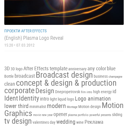
ПРОЕКТИ AFTER EFFECTS
(English) Plasma Logo Reveal
15:20 • 07.03.2012
3D
After Effects template
any color
blue
3D logo
anniversary
Broadcast design
broadcast
Bottle
business
champagne
concept & design & production
clean
corporate
Design
id
Dnepropetrovsk
high energy
film intro
Ident
Identity
Logo animation
intro
light
liquid
logo
Motion
modern
lower third
minimalist
Motion design
Montage
Graphics
opener
sliding
movie
new year
plasma
portfolio
powerful
presents
tv design
wedding
Реклама
valentines day
wine